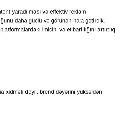
tent yaradılması və effektiv reklam
ğunu daha güclü və görünən hala gətirdik.
atformalardakı imicini və etibarlılığını artırdıq.
ia xidməti deyil, brend dəyərini yüksəldən