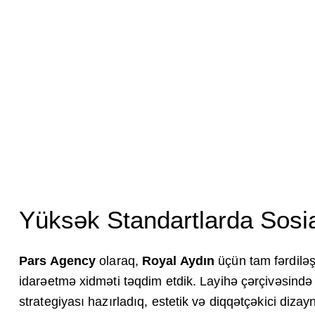
Yüksək Standartlarda Sosial
Pars Agency
olaraq,
Royal Aydın
üçün tam fərdiləş
idarəetmə xidməti təqdim etdik. Layihə çərçivəsində
strategiyası hazırladıq, estetik və diqqətçəkici dizayn