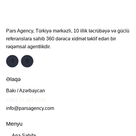
Pars Agency, Türkiyə mərkəzli, 10 illik təcrübəyə və güclü
referanslara sahib 360 dərəcə xidmət təklif edən bir
rəqəmsal agentlikdir.
Əlaqə
Bakı / Azərbaycan
+994 77 112 5200
info@parsagency.com
Menyu
Ana Səhifə