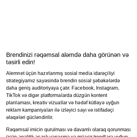
Brendinizi rəqəmsal aləmdə daha görünən və
təsirli edin!
Alemnet üçün hazırlanmış sosial media idarəçiliyi
strategiyamız sayəsində brendin sosial şəbəkələrdə
daha geniş auditoriyaya çatır. Facebook, Instagram,
TikTok və digər platformalarda düzgün kontent
planlaması, kreativ vizuallar və hədəf kütləyə uyğun
reklam kampaniyaları ilə izləyici sayı və istifadəçi
əlaqələri gücləndirilir.
Rəqəmsal imicin qurulması və davamlı olaraq qorunması
üçün analitik əsaslı yanaşma və müasir trendlərə uyğun