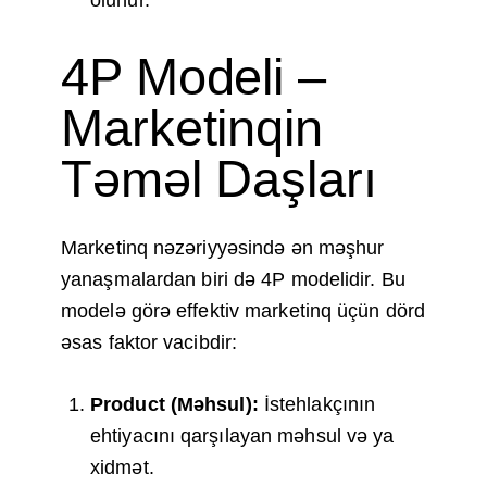
olunur.
4P Modeli –
Marketinqin
Təməl Daşları
Marketinq nəzəriyyəsində ən məşhur
yanaşmalardan biri də 4P modelidir. Bu
modelə görə effektiv marketinq üçün dörd
əsas faktor vacibdir:
Product (Məhsul):
İstehlakçının
ehtiyacını qarşılayan məhsul və ya
xidmət.