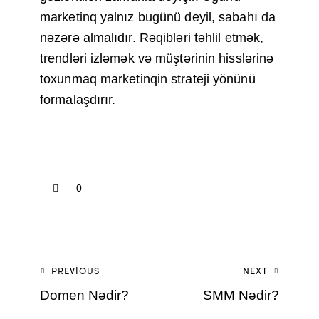
marketinq yalnız bugünü deyil, sabahı da
nəzərə almalıdır. Rəqibləri təhlil etmək,
trendləri izləmək və müştərinin hisslərinə
toxunmaq marketinqin strateji yönünü
formalaşdırır.
0
PREVIOUS
NEXT
Domen Nədir?
SMM Nədir?