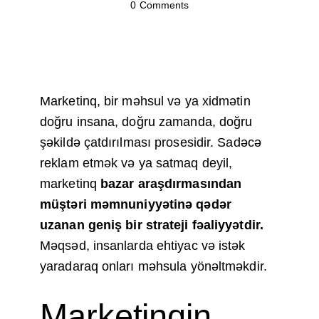
0
Comments
Marketinq, bir məhsul və ya xidmətin
doğru insana, doğru zamanda, doğru
şəkildə çatdırılması prosesidir. Sadəcə
reklam etmək və ya satmaq deyil,
marketinq
bazar araşdırmasından
müştəri məmnuniyyətinə qədər
uzanan geniş bir strateji fəaliyyətdir.
Məqsəd, insanlarda ehtiyac və istək
yaradaraq onları məhsula yönəltməkdir.
Marketinqin