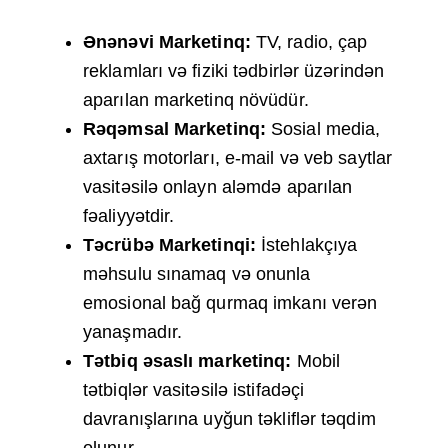
Ənənəvi Marketinq:
TV, radio, çap
reklamları və fiziki tədbirlər üzərindən
aparılan marketinq növüdür.
Rəqəmsal Marketinq:
Sosial media,
axtarış motorları, e-mail və veb saytlar
vasitəsilə onlayn aləmdə aparılan
fəaliyyətdir.
Təcrübə Marketinqi:
İstehlakçıya
məhsulu sınamaq və onunla
emosional bağ qurmaq imkanı verən
yanaşmadır.
Tətbiq əsaslı marketinq:
Mobil
tətbiqlər vasitəsilə istifadəçi
davranışlarına uyğun təkliflər təqdim