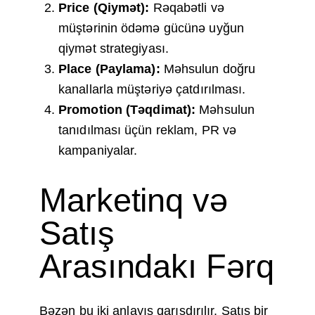
Price (Qiymət):
Rəqabətli və
müştərinin ödəmə gücünə uyğun
qiymət strategiyası.
Place (Paylama):
Məhsulun doğru
kanallarla müştəriyə çatdırılması.
Promotion (Təqdimat):
Məhsulun
tanıdılması üçün reklam, PR və
kampaniyalar.
Marketinq və
Satış
Arasındakı Fərq
Bəzən bu iki anlayış qarışdırılır. Satış bir