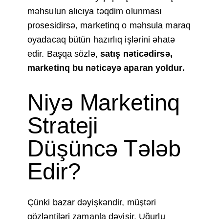
məhsulun alıcıya təqdim olunması
prosesidirsə, marketinq o məhsula maraq
oyadacaq bütün hazırlıq işlərini əhatə
edir. Başqa sözlə,
satış nəticədirsə,
marketinq bu nəticəyə aparan yoldur.
Niyə Marketinq
Strateji
Düşüncə Tələb
Edir?
Çünki bazar dəyişkəndir, müştəri
gözləntiləri zamanla dəyişir. Uğurlu