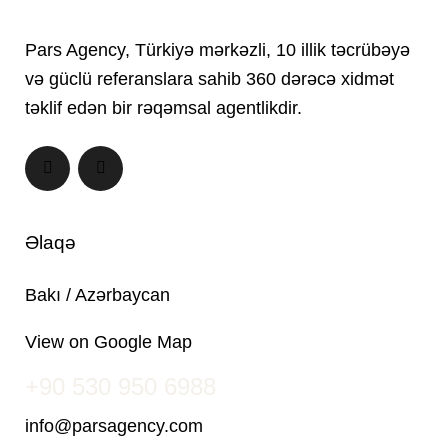
Pars Agency, Türkiyə mərkəzli, 10 illik təcrübəyə
və güclü referanslara sahib 360 dərəcə xidmət
təklif edən bir rəqəmsal agentlikdir.
Əlaqə
Bakı / Azərbaycan
View on Google Map
+90 530 950 6988
info@parsagency.com