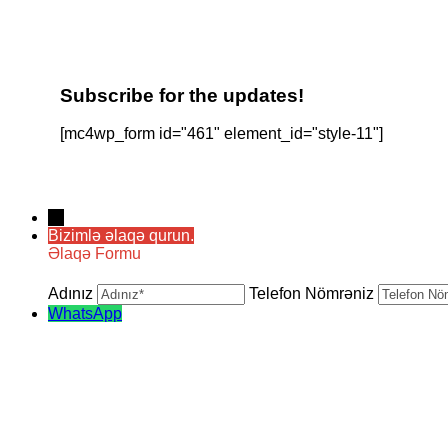
Subscribe for the updates!
[mc4wp_form id="461" element_id="style-11"]
→
Bizimlə əlaqə qurun.
Əlaqə Formu
Adınız
Telefon Nömrəniz
WhatsApp